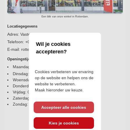
Een blik van onze winkel in Rotterdam.
Locatiegegevens
Adres:
Vasteland 60, 3011 BM Rotterdam
Telefoon:
+010 426 6640
Wil je cookies
E-mail:
rotterdam@fitshop.nl
accepteren?
Openingstijden
Maandag: 09:30 - 17:30
Cookies verbeteren uw ervaring
Dinsdag: 09:30 - 17:30
op de website en helpen ons de
Woensdag: 09:30 - 17:30
website te verbeteren.
Donderdag: 09:30 - 17:30
Maak hieronder uw keuze.
Vrijdag: 09:30 - 17:30
Zaterdag: 09:30 - 17:30
Zondag: Gesloten
Accepteer alle cookies
Vind ons op de kaart
Klik op de kaart voor een routebeschrijving.
Kies je cookies