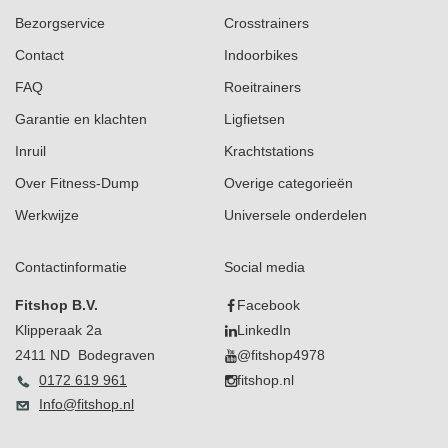
Bezorgservice
Crosstrainers
Contact
Indoorbikes
FAQ
Roeitrainers
Garantie en klachten
Ligfietsen
Inruil
Krachtstations
Over Fitness-Dump
Overige categorieën
Werkwijze
Universele onderdelen
Contactinformatie
Social media
Fitshop B.V.
Facebook
Klipperaak 2a
LinkedIn
2411 ND Bodegraven
@fitshop4978
0172 619 961
fitshop.nl
Info@fitshop.nl