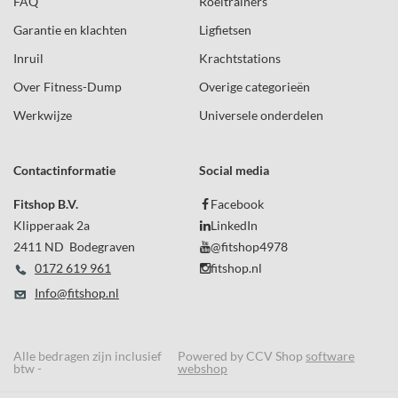
FAQ
Roeitrainers
Garantie en klachten
Ligfietsen
Inruil
Krachtstations
Over Fitness-Dump
Overige categorieën
Werkwijze
Universele onderdelen
Contactinformatie
Social media
Fitshop B.V.
Facebook
Klipperaak 2a
LinkedIn
2411 ND Bodegraven
@fitshop4978
0172 619 961
fitshop.nl
Info@fitshop.nl
Alle bedragen zijn inclusief
Powered by CCV Shop
software
btw -
webshop