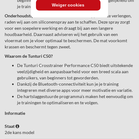
beginners tot meer ervaren sporters, met de mogelijkheid om
Weiger cookies
je trainingen aan te passen aan je niveau.
Onderhoudstips:
Om de levensduur van het apparaat te verlengen,
raden wij aan om siliconenspray aan te schaffen. Deze spray zorgt
voor een soepelere werking en draagt bij aan een langere
houdbaarheid. Daarnaast adviseren wij het gebruik van een
vloermat om je vloer optimaal te beschermen. De mat voorkomt
krassen en beschermt tegen zweet.
Waarom de Tunturi C50?
De Tunturi Crosstrainer Performance C50 biedt uitstekende
veelzijdigheid en aanpasbaarheid voor een breed scala aan
gebruikers, van beginners tot gevorderden.
Dankzij de Bluetooth-connectiviteit kun je je training
integreren met diverse apps voor meer motivatie en variatie.
De hartslaggestuurde programma's maken het eenvoudig om
je trainingen te optimaliseren en te volgen.
Informatie
Staat
2de kans model