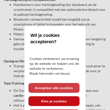
Handsensors voor hartslagmeting zijn standaard, en de
crosstrainer is compatibel met een optionele borstband voor
draadloze hartslagmeting.
Bluetooth-connectiviteit maakt het mogelijk om je
smartphone of tablet te koppelen voor het gebruik van
fitness-apps en trainingsprogramma's.
Materiaal en Duurzaamheid:
Wil je cookies
Gemaakt van duurzame materialen, ontworpen om langdurig
accepteren?
gebruik te weerstaan en de training stabiel en veilig te
houden.
Cookies verbeteren uw ervaring
Opslag en Mobiliteit
op de website en helpen ons de
Transportwieltjes maken het makkelijk om de crosstrainer te
website te verbeteren.
verplaatsen, en de bidonhouder biedt extra gemak voor je
Maak hieronder uw keuze.
hydratatie tijdens de training.
Type Training
Accepteer alle cookies
De Tunturi Crosstrainer Performance C50 is ideaal voor
cardio
-training en helpt je bij het verbeteren van
uithoudingsvermogen en kracht.
Kies je cookies
Het is geschikt voor een breed scala aan doelgroepen, van