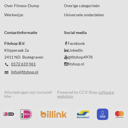
Over Fitness-Dump
Overige categorieën
Werkwijze
Universele onderdelen
Contactinformatie
Social media
Fitshop B.V.
Facebook
Klipperaak 2a
LinkedIn
2411 ND Bodegraven
@fitshop4978
0172 619 961
fitshop.nl
Info@fitshop.nl
Alle bedragen zijn inclusief
Powered by CCV Shop
software
btw -
webshop