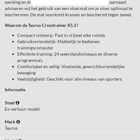
werking en draagt bij aan een langere houdbaarheid. Daarnaast
adviseren wij het gebruik van een vloermat om je vloer optimaal te
beschermen. De mat voorkomt krassen en beschermt tegen zweet.
Waarom de Taurus Crosstrainer X5.1?
Compact ontwerp: Past in vrijwel elke ruimte
Gebruiksvriendelijk: Makkelijk te bedienen
trainingscomputer
Efficiënte training: 24 weerstandsniveaus en diverse
programma’s
Comfortabel en veilig: Vloeiende, gewrichtsvriendelijke
beweging
Veelzijdigheid: Geschikt voor alle niveaus van sporters
Informatie
Staat
Ex-verhuur model
Merk
Taurus