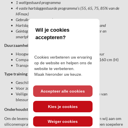
1 wattgestuurd programma
4 vaste hartslaggestuurde programma’s (55, 65, 75, 85% van de
HFmax)
Gebruikersprogramma’s
Hartslagmeting via handsensoren of optionele borstband
Wil je cookies
Geïntegreerde luidspreker, compatibel met MP3-speler en
smartphone
accepteren?
Duurzaamheid en opslag:
Hoogwaardig materiaal voor een lange levensduur
Cookies verbeteren uw ervaring
Compacte afmetingen: 145 cm (L) x 52 cm (B) x 160 cm (H)
op de website en helpen ons de
Transportwieltjes voor eenvoudig verplaatsen
website te verbeteren.
Type training en doelgroep:
Maak hieronder uw keuze.
Geschikt voor cardio- en uithoudingstraining
Voor zowel beginners als ervaren sporters
Accepteer alle cookies
Veilige en ergonomische beweging ter preventie van
blessures
Kies je cookies
Onderhoudstips
Om de levensduur van het apparaat te verlengen, raden wij aan om
Weiger cookies
siliconenspray aan te schaffen. Deze spray zorgt voor een soepelere